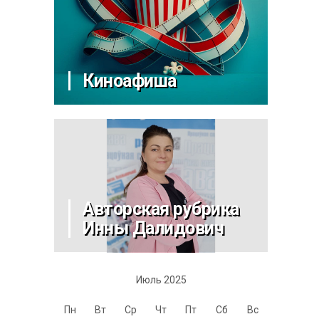
Киноафиша
Авторская рубрика
Инны Далидович
Июль 2025
Пн
Вт
Ср
Чт
Пт
Сб
Вс