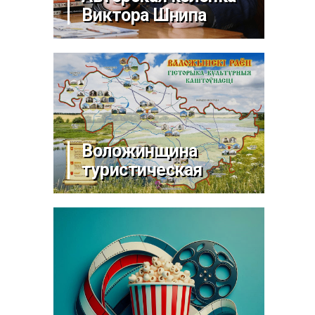
Виктора Шнипа
Воложинщина
туристическая