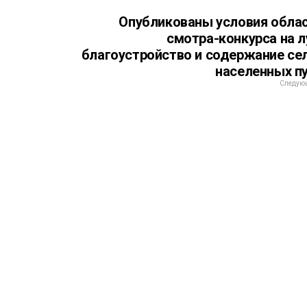
Опубликованы условия обла
м
смотра-конкурса на 
благоустройство и содержание се
населенных п
Следующ