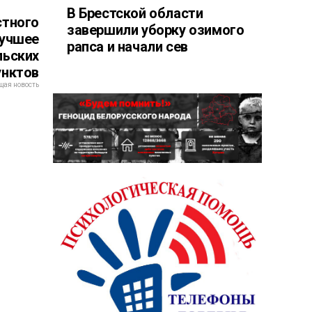
В Брестской области
стного
завершили уборку озимого
лучшее
рапса и начали сев
льских
унктов
ая новость