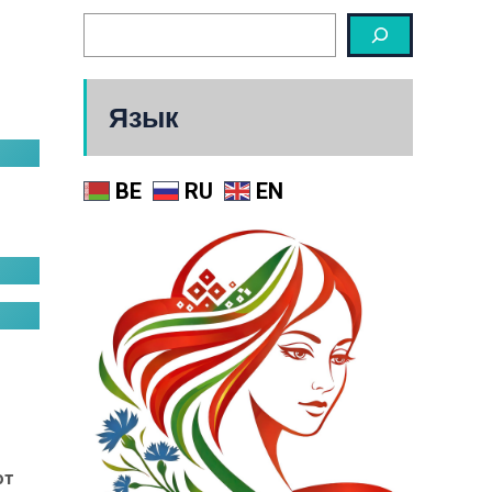
Язык
BE
RU
EN
от