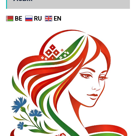
BE
RU
EN