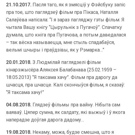
21.10.2017.
Пасля таго, як я змясціў у Фэйсбуку запіс
пра тое, што паглядзеў фільм пра Пікаса, Наталля
Салаўёва напісала: “І я зараз пагляджу гэты фільм. Я
чытала Вашу кнігу “Цырульнік з Пугачоў”. Спачатку
думала, што кніга пра Пугачова, а потым даведалася
– так вёска называецца, мне стыль спадабаўся,
вельмі шчыры і праўдзівы, як у Рэмарка…”
20.01.2018.
З Людмілай паглядзелі фільм
кінарэжысёра Аляксея Балабанава (25.02.1959 –
18.05.2013) “Я таксама хачу”. Фільм пра дарогу да
шчасця, пра шчасце. Калі скончыўся фільм, я сказаў:
“Я таксама хачу!”
04.08.2018.
Глядзеў фільмы пра вайну. Нібыта сам
ваяваў. Цяпер сумна, як салдату, які выжыў і ў якога
наперадзе доўгая дарога дадому…
19.08.2018.
Некаму, можа, будзе смешна, што я