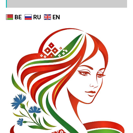
BE
RU
EN