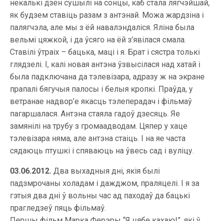
некалькі дзён сушылі на сонцы, каб стала лягчэйшай,
як будзем ставіць разам з антэнай. Можа жардзіна і
палягчэла, але мы з ёй навалэндаліся. Яліна была
вельмі цяжкой, і да ўсяго на ёй з’явілася смала.
Ставілі ўтраіх – бацька, маці і я. Брат і сястра толькі
глядзелі. І, калі новая антэна ўзвысілася над хатай і
была падключана да тэлевізара, адразу ж на экране
прапалі бягучыя палосы і белыя кропкі. Праўда, у
ветранае надвор’е якасць тэлеперадач і фільмаў
пагаршалася. Антэна стаяла гадоў дзесяць. Яе
замянілі на трубу з громаадводам. Цяпер у хаце
тэлевізара няма, але антэна стаіць. І на яе часта
сядаюць птушкі і спяваюць на ўвесь сад і вуліцу.
03.06.2012.
Два выхадныя дні, якія былі
падзмрочаны холадам і дажджом, праляцелі. І я за
гэтыя два дні ў вольны час ад паходаў да бацькі
прагледзеў пяць фільмаў.
Першы фільм Марка Ферэры “Я цябе кахаю!”, які ў