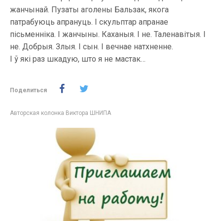
жанчынай. Пузаты аголены Бальзак, якога
патрабуюць апрануць. І скульптар апранае
пісьменніка. І жанчыны. Каханыя. І не. Таленавітыя. І
не. Добрыя. Злыя. І сын. І вечнае натхненне.
І ў які раз шкадую, што я не мастак…
Поделиться
Авторская колонка Виктора ШНИПА