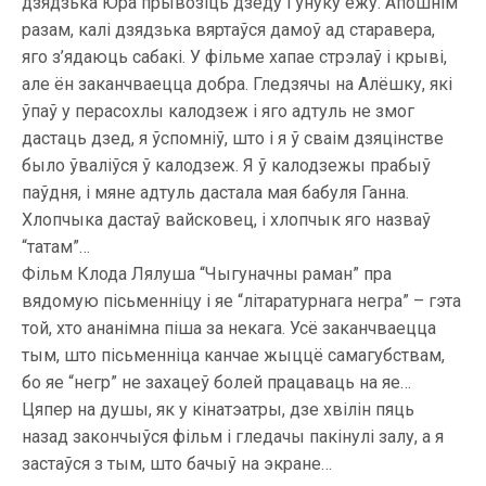
дзядзька Юра прывозіць дзеду і ўнуку ежу. Апошнім
разам, калі дзядзька вяртаўся дамоў ад старавера,
яго з’ядаюць сабакі. У фільме хапае стрэлаў і крыві,
але ён заканчваецца добра. Гледзячы на Алёшку, які
ўпаў у перасохлы калодзеж і яго адтуль не змог
дастаць дзед, я ўспомніў, што і я ў сваім дзяцінстве
было ўваліўся ў калодзеж. Я ў калодзежы прабыў
паўдня, і мяне адтуль дастала мая бабуля Ганна.
Хлопчыка дастаў вайсковец, і хлопчык яго назваў
“татам”…
Фільм Клода Лялуша “Чыгуначны раман” пра
вядомую пісьменніцу і яе “літаратурнага негра” – гэта
той, хто ананімна піша за некага. Усё заканчваецца
тым, што пісьменніца канчае жыццё самагубствам,
бо яе “негр” не захацеў болей працаваць на яе…
Цяпер на душы, як у кінатэатры, дзе хвілін пяць
назад закончыўся фільм і гледачы пакінулі залу, а я
застаўся з тым, што бачыў на экране…