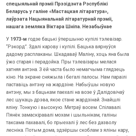
спецыяльнай прэміі Прэзідэнта Рэспублікі
Беларусь у галіне «Мастацкая літаратура»,
лаўрэата Нацыянальнай літаратурнай прэміі,
нашага земляка Віктара Шніпа. Незабыўнае
У
1973-м
годзе бацькі ўпершыню купілі тэлевізар.
“Рэкорд”. Здалі карову і купілі. Бацька вярнуўся
дадому расплаканы. Шкадаваў Маліну, хоць яна была
ўжо старая і перадойка. Пры тэлевізары мелася
хатняя антэна. З ёй часта было немагчыма глядзець
кіно. На экране сняжыла і бегалі палосы. Нам параілі
паставіць антэну на жардзіне. Набыўшы новую
антэну, мы з бацькам паехалі на возе ў Далідовічаў
лес шукаць дрэва, якое стане жардзінай. Знайшлі
яліну. Тонкую і высокую. Метраў восем. Спілавалі.
Пянёк замаскіравалі мохам і шыльнікам, галіны
таксама пахавалі, бо прыехалі ў лес без дазволу
лесніка. Потым дома, здзёршы скоблам з яліны кару,