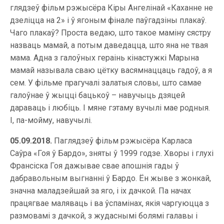
глядзеў фільм рэжысёра Кіры Ангелінай «Каханне не
дзеліцца на 2» і ў ягоным фінале паўгадзіны плакаў.
Чаго плакаў? Проста ведаю, што такое маміну сястру
назваць мамай, а потым даведацца, што яна не твая
мама. Адна з галоўных гераінь кінастужкі Марына
мамай называла сваю цётку васямнаццаць гадоў, а я
сем. У фільме прагучалі залатыя словы, што самае
галоўнае ў жыцці бацькоў – навучыць дзяцей
дараваць і любіць. І мяне гэтаму вучылі мае родныя.
І, па-мойму, навучылі.
05.09.2018.
Паглядзеў фільм рэжысёра Карласа
Саўра «Гоя ў Бардо», зняты ў 1999 годзе. Хворы і глухі
Франсіска Гоя дажывае свае апошнія гады ў
дабравольным выгнанні ў Бардо. Ён жыве з жонкай,
значна маладзейшай за яго, і іх дачкой. Па начах
працягвае маляваць і ва ўспамінах, якія чаргуюцца з
размовамі з дачкой, з жудаснымі болямі галавы і