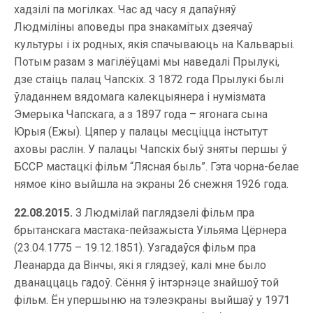
хадзілі па могілках. Час ад часу я дапаўняў
Людміліны аповеды пра знакамітых дзеячаў
культуры і іх родных, якія спачываюць на Кальварыі.
Потым разам з магілёўцамі мы наведалі Прылукі,
дзе стаіць палац Чапскіх. З 1872 года Прылукі былі
ўладаннем вядомага калекцыянера і нумізмата
Эмерыка Чапскага, а з 1897 года – ягонага сына
Юрыя (Ежы). Цяпер у палацы месціцца інстытут
аховы раслін. У палацы Чапскіх быў зняты першы ў
БССР мастацкі фільм “Лясная быль”. Гэта чорна-белае
нямое кіно выйшла на экраны 26 снежня 1926 года.
22.08.2015.
З Людмілай паглядзелі фільм пра
брытанскага мастака-пейзажыста Уільяма Цёрнера
(23.04.1775 – 19.12.1851). Узгадаўся фільм пра
Леанарда да Вінчы, які я глядзеў, калі мне было
дванаццаць гадоў. Сёння ў інтэрнэце знайшоў той
фільм. Ён упершыню на тэлеэкраны выйшаў у 1971