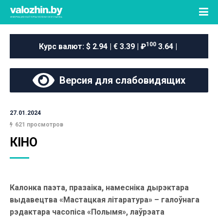
100
Курс валют:
$ 2.94 | € 3.39 | ₽
3.64 |
Версия для слабовидящих
27.01.2024
621 просмотров
КІНО
Калонка паэта, празаіка, намесніка дырэктара
выдавецтва «Мастацкая літаратура» – галоўнага
рэдактара часопіса «Полымя», лаўрэата