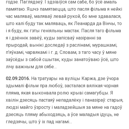
годзе. Паглядзеў. І здзівіўся сам сабе, бо ўсё амаль
памятаю. Яшчэ памятаецца, што пасля фільма я нейкі
час маляваў, маляваў левай рукой, бо мне здавалася,
што калі буду так маляваць, як Леанарда да Вінчы, то
і я буду, як гэты геніяльны мастак. Пасля таго фільма
я і дзённік завёў, куды запісваў назіранні за
прыродай, вынікі доследаў з раслінамі, мурашкамі,
п’яўкамі, чарвякамі і г. д. Словам, з таго часу ў мяне
заўсёды з сабой сшытак, куды занатоўваю ўсё, што
лічу важным для сябе…
02.09.2016.
На тратуары на вуліцы Каржа, дзе ўчора
здымалі фільм пра любоў, засталася вялікая чорная
пляма, якая выконвала ролю крыві самагубцы. Я
хвілін дзесяць пастаяў непадалёку і паназіраў: старыя,
людзі майго ўзросту і маладзейшыя за мяне на гадоў
дзесяць пляму абыходзяць, а ўсе маладыя ідуць, не
гледзячы, што ў іх пад нагамі…