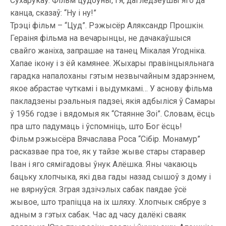
Сухарукаў. Фільм цудоўны, і я, дагледзеўшы яго да
канца, сказаў: “Ну і ну!”
Трэці фільм – “Цуд”. Рэжысёр Аляксандр Прошкін.
Гераіня фільма на вечарынцы, не дачакаўшыся
свайго жаніха, запрашае на танец Мікалая Угодніка.
Хапае ікону і з ёй камянее. Жыхары правінцыяльнага
гарадка напалоханы гэтым незвычайным здарэннем,
якое абрастае чуткамі і выдумкамі… У аснову фільма
пакладзены рэальныя падзеі, якія адбыліся ў Самары
ў 1956 годзе і вядомыя як “Стаянне Зоі”. Словам, ёсць
пра што падумаць і ўспомніць, што Бог ёсць!
Фільм рэжысёра Вячаслава Роса “Сібір. Монамур”
расказвае пра тое, як у тайзе жыве стары старавер
Іван і яго сямігадовы ўнук Алёшка. Яны чакаюць
бацьку хлопчыка, які два гады назад сышоў з дому і
не вярнуўся. Зграя здзічэлых сабак паядае ўсё
жывое, што трапіцца на іх шляху. Хлопчык сябруе з
адным з гэтых сабак. Час ад часу далёкі сваяк