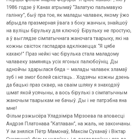
1986 годзе ў Канах атрымаў “Залатую пальмавую
галінку”, быў пра тое, як малады чалавек, якому ўжо
абрыдла празмерная ўвага з боку жанчын, знайшоў
на вуліцы бірульку для ключоў. Бірульку не простую,
а ў выглядзе сімпатычнага жаночага тварыку, які на
кожны свісток гаспадара адклікаецца: “Я цябе
кахаю!” Праз нейкі час бірулька стала маладому
чалавеку замяняць усіх ягоных палюбоўніц. Ды
аднойчы здарылася бяда – малады чалавек зламаў
зуб і не змог болей свістаць… Ходзячы кожны дзень
да бацькі праз сквер, на сваім шляху я знаходзіў
шмат якой усячыны, а вось бірулькі з сімпатычным
жаночым тварыкам не бачыў. Ды і не патрэбна яна
мне!
Фільм рэжысёра Уладзіміра Мірзоева па аповесці
Андрэя Платонава “Катлаван”, на жаль, не закончаны.
У ім зняліся Пётр Мамонаў, Максім Суханаў і Віктар