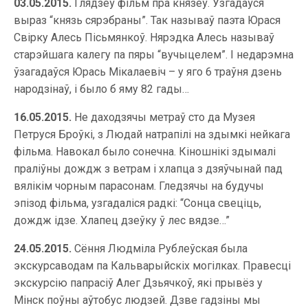
03.05.2015.
Глядзеў фільм пра князёў. Узгадаўся
выраз “князь сярэбраны”. Так называў паэта Юрася
Свірку Алесь Пісьмянкоў. Нярэдка Алесь называў
старэйшага калегу па пяры “вучыцелем”. І недарэмна
ўзагадаўся Юрась Мікалаевіч – у яго 6 траўня дзень
народзінаў, і было б яму 82 гады…
16.05.2015.
Не даходзячы метраў сто да Музея
Петруся Броўкі, з Людай натрапілі на здымкі нейкага
фільма. Навокал было сонечна. Кіношнікі здымалі
праліўны дождж з ветрам і хлапца з дзяўчынай пад
вялікім чорным парасонам. Гледзячы на будучы
эпізод фільма, узгадаліся радкі: “Сонца свеціць,
дождж ідзе. Хлапец дзеўку ў лес вядзе…”
24.05.2015.
Сёння Людміла Рублеўская была
экскурсаводам па Кальварыйскіх могілках. Правесці
экскурсію папрасіў Алег Дзьячкоў, які прывёз у
Мінск поўны аўтобус людзей. Дзве гадзіны мы