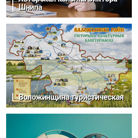
Шнипа
Воложинщина туристическая