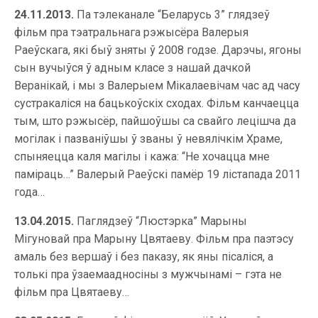
24.11.2013.
Па тэлеканале “Беларусь 3” глядзеў
фільм пра тэатральнага рэжысёра Валерыя
Раеўскага, які быў зняты ў 2008 годзе. Дарэчы, ягоны
сын вучыўся ў адным класе з нашай дачкой
Веранікай, і мы з Валерыем Мікалаевічам час ад часу
сустракаліся на бацькоўскіх сходах. Фільм канчаецца
тым, што рэжысёр, пайшоўшы са свайго лецішча да
могілак і пазваніўшы ў званы ў невялічкім Храме,
спыняецца каля магілы і кажа: “Не хочацца мне
паміраць…” Валерый Раеўскі памёр 19 лістапада 2011
года…
13.04.2015.
Паглядзеў “Люстэрка” Марыны
Мігуновай пра Марыну Цвятаеву. Фільм пра паэтэсу
амаль без вершаў і без паказу, як яны пісаліся, а
толькі пра ўзаемаадносіны з мужчынамі – гэта не
фільм пра Цвятаеву…