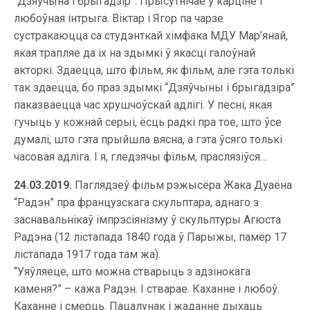
“Дзяўчына і брыгадзір”. Прысутнічае ў карціне і
любоўная інтрыга. Віктар і Ягор па чарзе
сустракаюцца са студэнткай хімфака МДУ Мар’янай,
якая трапляе да іх на здымкі ў якасці галоўнай
акторкі. Здаецца, што фільм, як фільм, але гэта толькі
так здаецца, бо праз здымкі “Дзяўчыны і брыгадзіра”
паказваецца час хрушчоўскай адлігі. У песні, якая
гучыць у кожнай серыі, ёсць радкі пра тое, што ўсе
думалі, што гэта прыйшла вясна, а гэта ўсяго толькі
часовая адліга. І я, гледзячы фільм, праслязіўся…
24.03.2019.
Паглядзеў фільм рэжысёра Жака Дуаёна
“Радэн” пра французскага скульптара, аднаго з
заснавальнікаў імпрэсіянізму ў скульптуры Агюста
Радэна (12 лістапада 1840 года ў Парыжы, памёр 17
лістапада 1917 года там жа).
“Уяўляеце, што можна стварыць з адзінокага
каменя?” – кажа Радэн. І стварае. Каханне і любоў.
Каханне і смерць. Пацалунак і жаданне дыхаць