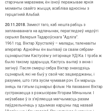
старэчым маразмам, ён ізноў перажывае яркія
моманты свайго жыцця, асабліва адносіны з
герцагіняй Альбай.
20.11.2018.
Замест таго, каб нешта рабіць з
запланаванага на адпачынак, перагледзеў нядоўгі
серыял Валерыя Тадароўскага “Адліга”.
1961 год. Віктар Хрусталёў – малады, таленавіты
аператар. Аднойчы ён выпіваў са сваім сябрам-
сцэнарыстам Кастусём у інтэрнаце УДІКа. І трэба ж
было такому здарыцца, Кастусь выпаў з акна і
загінуў. Пасля смерці сябра Віктар знаходзіць
сцэнарый, які не быў у свой час зацверджаны, і
разумее, што гэта зусім чумавая рэч. Ён марыць
зняць па гэтым сцэнарыі фільм. На пахаванні Віктар
сустракаецца з рэжысёрам Ягорам Мячыным. І
неўзабаве ў іх з’яўляецца магчымасць разам
паўдзельнічаць у здымках карціны пад назвай