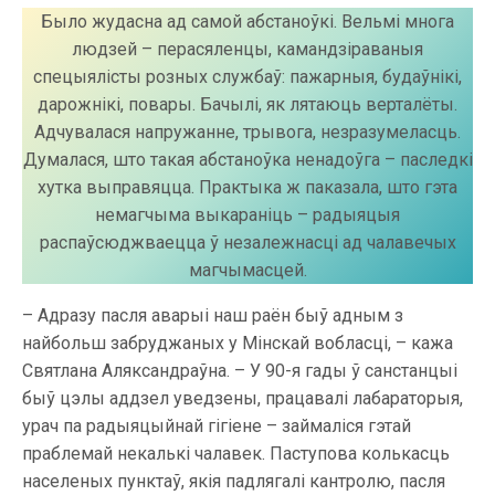
Было жудасна ад самой абстаноўкі. Вельмі многа
людзей – перасяленцы, камандзіраваныя
спецыялісты розных службаў: пажарныя, будаўнікі,
дарожнікі, повары. Бачылі, як лятаюць верталёты.
Адчувалася напружанне, трывога, незразумеласць.
Думалася, што такая абстаноўка ненадоўга – паследкі
хутка выправяцца. Практыка ж паказала, што гэта
немагчыма выкараніць – радыяцыя
распаўсюджваецца ў незалежнасці ад чалавечых
магчымасцей.
– Адразу пасля аварыі наш раён быў адным з
найбольш забруджаных у Мінскай вобласці, – кажа
Святлана Аляксандраўна. – У 90-я гады ў санстанцыі
быў цэлы аддзел уведзены, працавалі лабараторыя,
урач па радыяцыйнай гігіене – займаліся гэтай
праблемай некалькі чалавек. Паступова колькасць
населеных пунктаў, якія падлягалі кантролю, пасля