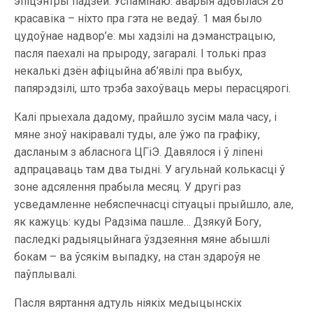
эпіцэнтры падзей. Успамінаю: аварыя адбылася 26
красавіка – ніхто пра гэта не ведаў. 1 мая было
цудоўнае надвор’е: мы хадзілі на дэманстрацыю,
пасля паехалі на прыроду, загаралі. І толькі праз
некалькі дзён афіцыйна аб’явілі пра выбух,
папярэдзілі, што трэба захоўваць меры перасцярогі.
Калі прыехала дадому, прайшло зусім мала часу, і
мяне зноў накіравалі туды, але ўжо па графіку,
дасланым з абласнога ЦГіЭ. Давялося і ў ліпені
адпрацаваць там два тыдні. У агульнай колькасці ў
зоне адсялення прабыла месяц. У другі раз
усведамленне небяспечнасці сітуацыі прыйшло, але,
як кажуць: куды Радзіма пашле… Дзякуй Богу,
паследкі радыяцыйнага ўздзеяння мяне абышлі
бокам – ва ўсякім выпадку, на стан здароўя не
паўплывалі.
Пасля вяртання адтуль ніякіх медыцынскіх