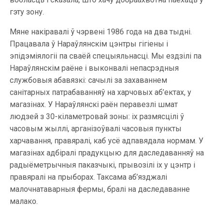
гэту зону.
Мяне накіравалі ў чэрвені 1986 года на два тыдні.
Працавала ў Нараўлянскім цэнтры гігіены і
эпідэміялогіі па сваёй спецыяльнасці. Мы ездзілі па
Нараўлянскім раёне і выконвалі непасрэдныя
службовыя абавязкі: сачылі за захаваннем
санітарных патрабаванняў на харчовых аб’ектах, у
магазінах. У Нараўлянскі раён перавезлі шмат
людзей з 30-кіламетровай зоны: іх размясцілі ў
часовым жыллі, арганізоўвалі часовыя пункты
харчавання, правяралі, каб усё адпавядала нормам. У
магазінах адбіралі прадукцыю для даследаванняў на
радыёметрычныя паказчыкі, прывозілі іх у цэнтр і
правяралі на прыборах. Таксама аб’язджалі
малочнатаварныя фермы, бралі на даследаванне
малако.