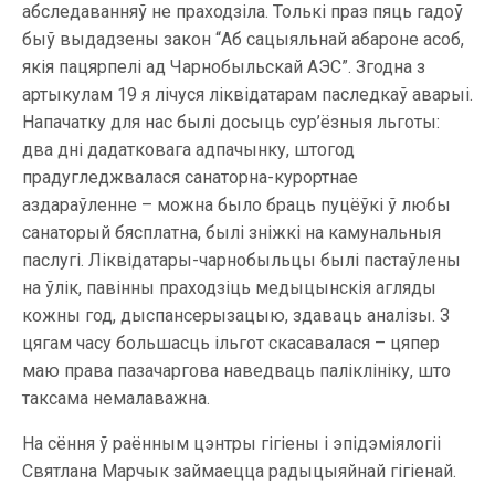
абследаванняў не праходзіла. Толькі праз пяць гадоў
быў выдадзены закон “Аб сацыяльнай абароне асоб,
якія пацярпелі ад Чарнобыльскай АЭС”. Згодна з
артыкулам 19 я лічуся ліквідатарам паследкаў аварыі.
Напачатку для нас былі досыць сур’ёзныя льготы:
два дні дадатковага адпачынку, штогод
прадугледжвалася санаторна-курортнае
аздараўленне – можна было браць пуцёўкі ў любы
санаторый бясплатна, былі зніжкі на камунальныя
паслугі. Ліквідатары-чарнобыльцы былі пастаўлены
на ўлік, павінны праходзіць медыцынскія агляды
кожны год, дыспансерызацыю, здаваць аналізы. З
цягам часу большасць ільгот скасавалася – цяпер
маю права пазачаргова наведваць паліклініку, што
таксама немалаважна.
На сёння ў раённым цэнтры гігіены і эпідэміялогіі
Святлана Марчык займаецца радыцыяйнай гігіенай.