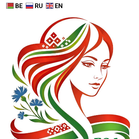
BE
RU
EN