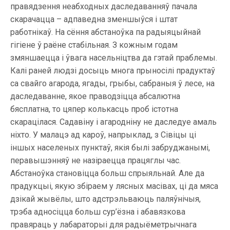
правядзення неабходных даследаванняў пачала
скарачацца – адпаведна зменшыўся і штат
работнікаў. На сёння абстаноўка па радыяцыйнай
гігіене ў раёне стабільная. З кожным годам
змяншаецца і ўвага насельніцтва да гэтай праблемы.
Калі раней людзі досыць многа прыносілі прадуктаў
са свайго агарода, ягады, грыбы, сабраныя ў лесе, на
даследаванне, якое праводзіцца абсалютна
бясплатна, то цяпер колькасць проб істотна
скарацілася. Садавіну і агародніну не даследуе амаль
ніхто. У малацэ ад кароў, напрыклад, з Сівіцы ці
іншых населеных пунктаў, якія былі забруджанымі,
перавышэнняў не назіраецца працяглы час.
Абстаноўка становіцца больш спрыяльнай. Але да
прадукцыі, якую збіраем у лясных масівах, ці да мяса
дзікай жывёлы, што адстрэльваюць паляўнічыя,
трэба адносіцца больш сур’ёзна і абавязкова
правяраць у лабараторыі для радыёметрычнага