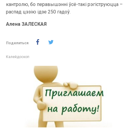
кантролю, бо перавышэнні ўсё-такі рэгіструюцца –
распад цэзію ідзе 250 гадоў.
Алена ЗАЛЕСКАЯ
Поделиться
Калейдоскоп