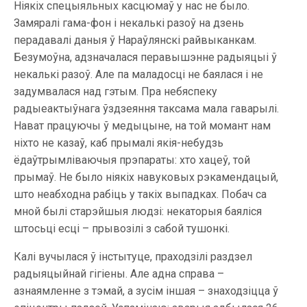
Ніякіх спецыяльных касцюмаў у нас не было.
Замяралі гама-фон і некалькі разоў на дзень
перадавалі даныя ў Нараўлянскі райвыканкам.
Безумоўна, адзначалася перавышэнне радыяцыі ў
некалькі разоў. Але па маладосці не баялася і не
задумвалася над гэтым. Пра небяспеку
радыеактыўнага ўздзеяння таксама мала гаварылі.
Нават працуючы ў медыцыне, на той момант нам
ніхто не казаў, каб прымалі якія-небудзь
ёдаўтрымліваючыя прэпараты: хто хацеў, той
прымаў. Не было ніякіх навуковых рэкамендацый,
што неабходна рабіць у такіх выпадках. Побач са
мной былі старэйшыя людзі: некаторыя баяліся
штосьці есці – прывозілі з сабой тушонкі.
Калі вучылася ў інстытуце, праходзілі раздзел
радыяцыйнай гігіены. Але адна справа –
азнаямленне з тэмай, а зусім іншая – знаходзіцца ў