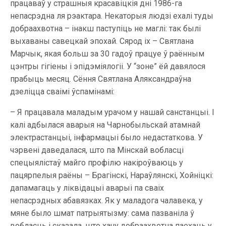
працаваў у страшныя красавіцкія дні 1986-га
непасрэдна ля рэактара. Некаторыя людзі ехалі туды
добраахвотна – інакш паступіць не маглі: так былі
выхаваны савецкай эпохай. Сярод іх – Святлана
Марчык, якая больш за 30 гадоў працуе ў раённым
цэнтры гігіены і эпідэміялогіі. У “зоне” ёй давялося
прабыць месяц. Сёння Святлана Аляксандраўна
дзеліцца сваімі ўспамінамі:
– Я працавала маладым урачом у нашай санстанцыі. І
калі адбылася аварыя на Чарнобыльскай атамнай
электрастанцыі, інфармацыі было недастаткова. У
чэрвені даведалася, што па Мінскай вобласці
спецыялістаў майго профілю накіроўваюць у
пацярпелыя раёны – Брагінскі, Нараўлянскі, Хойніцкі:
дапамагаць у ліквідацыі аварыі па сваіх
непасрэдных абавязках. Як у маладога чалавека, у
мяне было шмат патрыятызму: сама пазваніла ў
вобласць і сказала, што хачу добраахвотна паехаць у