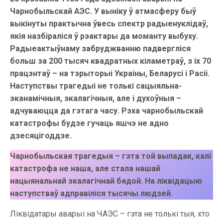
Чарнобыльскай АЭС. У выніку ў атмасферу быў
выкінуты практычна ўвесь спектр радыенуклідаў,
якія назбіраліся ў рэактары да моманту выбуху.
Радыеактыўнаму забруджванню падвергліся
больш за 200 тысяч квадратных кіламетраў, з іх 70
працэнтаў – на тэрыторыі Украіны, Беларусі і Расіі.
Наступствы трагедыі не толькі сацыяльна-
эканамічныя, экалагічныя, але і духоўныя –
адчуваюцца да гэтага часу. Рэха чарнобыльскай
катастрофы будзе гучаць яшчэ не адно
дзесяцігоддзе.
Чарнобыльская трагедыя – гэта той выпадак, калі
катастрофа не наша, але стала нашай
нацыянальнай экалагічнай бядой. На ліквідацыю
наступстваў адправіліся тысячы людзей.
Ліквідатары аварыі на ЧАЭС – гэта не толькі тыя, хто