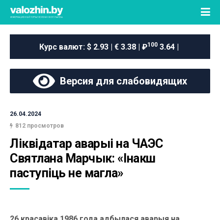
100
Курс валют:
$ 2.93 | € 3.38 | ₽
3.64 |
Версия для слабовидящих
26.04.2024
812 просмотров
Ліквідатар аварыі на ЧАЭС 
Святлана Марчык: «Інакш 
паступіць не магла»
26 красавіка 1986 года адбылася аварыя на